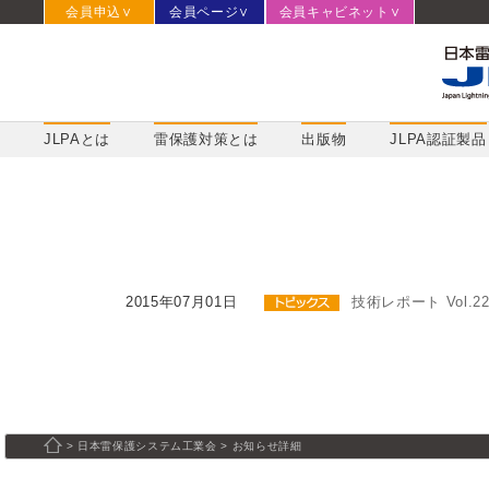
会員申込∨
会員ページ∨
会員キャビネット∨
JLPAとは
雷保護対策とは
出版物
JLPA認証製品
2015年07月01日
技術レポート Vol.
日本雷保護システム工業会
お知らせ詳細