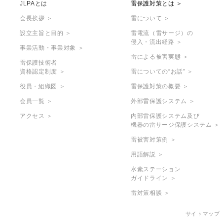
JLPAとは
雷保護対策とは ＞
会長挨拶 ＞
雷について ＞
設立主旨と目的 ＞
雷電流（雷サージ）の
侵入・流出経路 ＞
事業活動・事業対象 ＞
雷による被害実態 ＞
雷保護技術者
資格認定制度 ＞
雷についての“お話” ＞
役員・組織図 ＞
雷保護対策の概要 ＞
会員一覧 ＞
外部雷保護システム ＞
アクセス ＞
内部雷保護システム及び
機器の雷サージ保護システム ＞
雷被害対策例 ＞
用語解説 ＞
水素ステーション
ガイドライン ＞
雷対策相談 ＞
サイトマップ